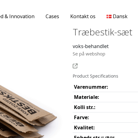
d & Innovation
Cases
Kontakt os
Dansk
Træbestik-sæt
voks-behandlet
Se på webshop
Product Specifications
Varenummer:
Materiale:
Kolli str.:
Farve:
Kvalitet:
Enheds str.:
L/B/H