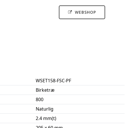
WEBSHOP
WSET158-FSC-PF
Birketræ
800
Naturlig
2.4 mm(t)
205 x 60 mm