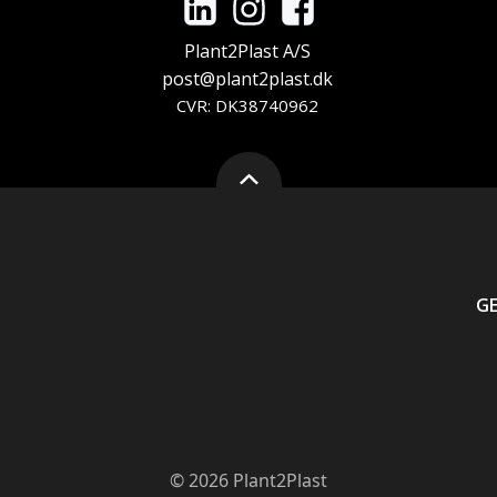
Plant2Plast A/S
post@plant2plast.dk
CVR: DK38740962
G
© 2026 Plant2Plast