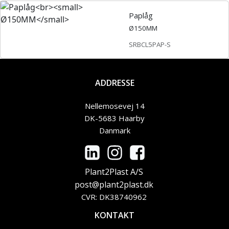
Paplåg
Ø150MM
SRBCL5PAP-S
ADDRESSE
Nellemosevej 14
DK-5683 Haarby
Danmark
Plant2Plast A/S
post@plant2plast.dk
CVR: DK38740962
KONTAKT