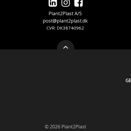
Plant2Plast A/S
post@plant2plast.dk
CVR: DK38740962
G
© 2026 Plant2Plast