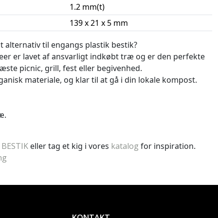
1.2 mm(t)
139 x 21 x 5 mm
t alternativ til engangs plastik bestik?
eer er lavet af ansvarligt indkøbt træ og er den perfekte
æste picnic, grill, fest eller begivenhed.
nisk materiale, og klar til at gå i din lokale kompost.
æ.
;
BESTIK
eller tag et kig i vores
katalog
for inspiration.
ng
KONTAKT