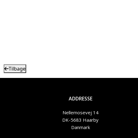
Tilbage
ADDRESSE
Nellemosevej 14
DK-5683 Haarby
Danmark