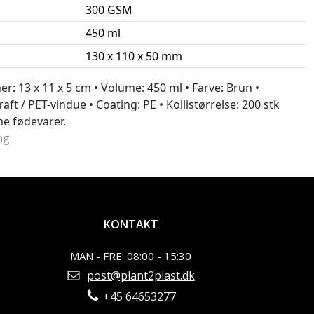
300 GSM
450 ml
130 x 110 x 50 mm
er: 13 x 11 x 5 cm • Volume: 450 ml • Farve: Brun •
aft / PET-vindue • Coating: PE • Kollistørrelse: 200 stk
me fødevarer.
ng
KONTAKT
MAN - FRE: 08:00 - 15:30
post@plant2plast.dk
+45 64653277