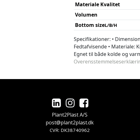
Materiale Kvalitet
Volumen
Bottom size
L/B/H
Specifikationer: • Dimension
Fedtafvisende • Materiale: Kr
Egnet til både kolde og var
Overensstemmelseserklæri
Plant2Plast A/S
post@plant2plast.dk
CVR: DK38740962