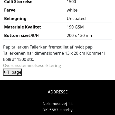
Colli Størrelse
1500
Farve
white
Belægning
Uncoated
Materiale Kvalitet
190 GSM
Bottom size
200 x 130 mm
L/B/H
Pap tallerken Tallerken fremstillet af hvidt pap
Tallerkenen har dimensionerne 13 x 20 cm Kommer i
kolli af 1500 stk.
Overensstemmelseserklæring
Tilbage
ADDRESSE
Nellemosevej 14
DK-5683 Haarby