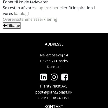
Egnet til kolde fødevarer.
Se resten af vores
sugerør her
eller få inspiration i
vores
katalog
!
Overensstemmelseserklæring
Tilbage
ADDRESSE
Nellemosevej 14
DK-5683 Haarby
Danmark
Plant2Plast A/S
post@plant2plast.dk
CVR: DK38740962
KONTAKT