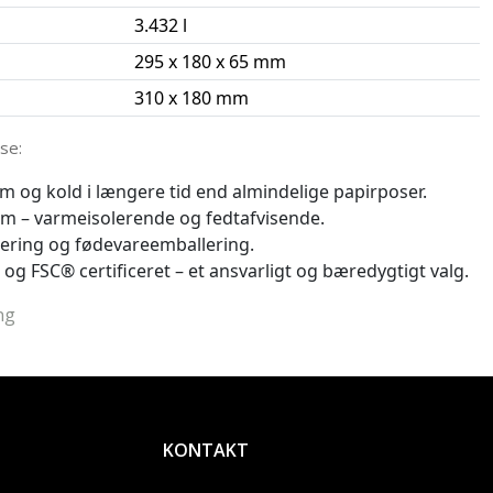
3.432 l
295 x 180 x 65 mm
310 x 180 mm
se:
 og kold i længere tid end almindelige papirposer.
m – varmeisolerende og fedtafvisende.
atering og fødevareemballering.
r og FSC® certificeret – et ansvarligt og bæredygtigt valg.
ng
KONTAKT