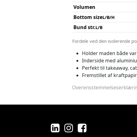
Volumen
Bottom size
L/B/H
Bund str.
L/B
Fordele ved den isolerende po
Holder maden både varm
Inderside med aluminiu
Perfekt til takeaway, c
Fremstillet af kraftpapi
Overensstemmelseserklæri