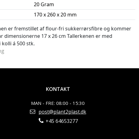
20 Gram
170 x 260 x 20 mm
en er fremstillet af flour-fri sukkerrørsfibre og kommer
ar dimensionerne 17 x 26 cm Tallerkenen er med
olli á 500 stk.
ng
KONTAKT
MAN - FRE: 08:00 - 15:30
post@plant2plast.dk
+45 64653277