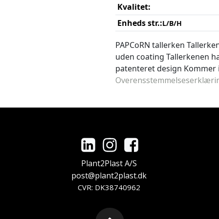
Kvalitet:
Enheds str.:
L/B/H
PAPCoRN tallerken Tallerken
uden coating Tallerkenen h
patenteret design Kommer i k
Overensstemmelseserklæri
Plant2Plast A/S
post@plant2plast.dk
CVR: DK38740962