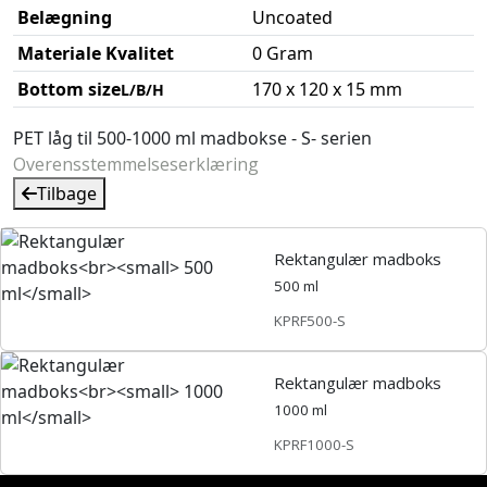
Belægning
Uncoated
Materiale Kvalitet
0 Gram
Bottom size
170 x 120 x 15 mm
L/B/H
PET låg til 500-1000 ml madbokse - S- serien
Overensstemmelseserklæring
Tilbage
Rektangulær madboks
500 ml
KPRF500-S
Rektangulær madboks
1000 ml
KPRF1000-S