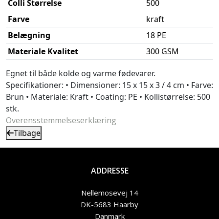
Colli Størrelse
500
Farve
kraft
Belægning
18 PE
Materiale Kvalitet
300 GSM
Egnet til både kolde og varme fødevarer.
Specifikationer: • Dimensioner: 15 x 15 x 3 / 4 cm • Farve:
Brun • Materiale: Kraft • Coating: PE • Kollistørrelse: 500
stk.
Overensstemmelseserklæring
Tilbage
ADDRESSE
Nellemosevej 14
DK-5683 Haarby
Danmark