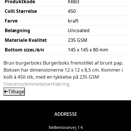
Produktkode
KBB3
Colli Størrelse
450
Farve
kraft
Belægning
Uncoated
Materiale Kvalitet
235 GSM
Bottom size
145 x 145 x 80 mm
L/B/H
Brun burgerboks Burgerboks fremstillet af brunt pap.
Boksen har dimensionerne 12 x 12 x 8,5 cm. Kommer i
kolli á 450 stk, med en tykkelse på 235 GSM
Overensstemmelseserklæring
Tilbage
ADDRESSE
Nellemosevej 14