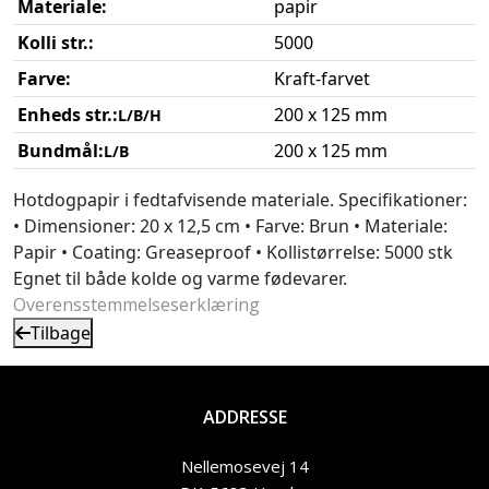
Materiale:
papir
Kolli str.:
5000
Farve:
Kraft-farvet
Enheds str.:
200 x 125 mm
L/B/H
Bundmål:
200 x 125 mm
L/B
Hotdogpapir i fedtafvisende materiale. Specifikationer:
• Dimensioner: 20 x 12,5 cm • Farve: Brun • Materiale:
Papir • Coating: Greaseproof • Kollistørrelse: 5000 stk
Egnet til både kolde og varme fødevarer.
Overensstemmelseserklæring
Tilbage
ADDRESSE
Nellemosevej 14