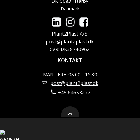
DK-5683 Haarby
Danmark
Plant2Plast A/S
post@plant2plast.dk
CVR: DK38740962
KONTAKT
MAN - FRE: 08:00 - 15:30
post@plant2plast.dk
+45 64653277
GENERELT