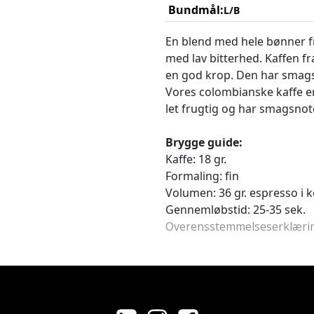
Bundmål:
L/B
En blend med hele bønner fr
med lav bitterhed. Kaffen f
en god krop. Den har smagsn
Vores colombianske kaffe er
let frugtig og har smagsnot
Brygge guide:
Kaffe: 18 gr.
Formaling: fin
Volumen: 36 gr. espresso i 
Gennemløbstid: 25-35 sek.
Overensstemmelseserklæri