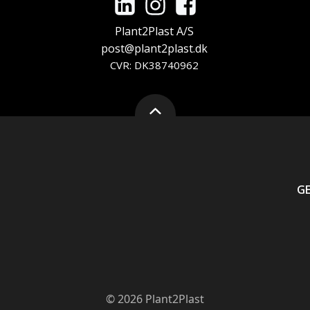
Plant2Plast A/S
post@plant2plast.dk
CVR: DK38740962
G
© 2026 Plant2Plast