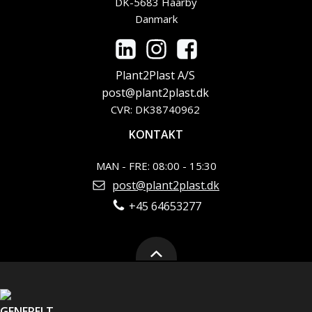
DK-5683 Haarby
Danmark
Plant2Plast A/S
post@plant2plast.dk
CVR: DK38740962
KONTAKT
MAN - FRE: 08:00 - 15:30
post@plant2plast.dk
+45 64653277
GENERELT