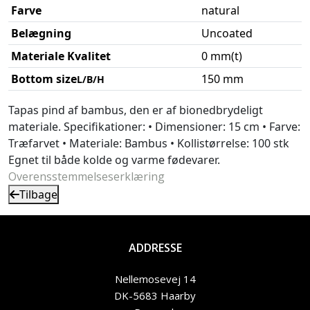
Farve
natural
Belægning
Uncoated
Materiale Kvalitet
0 mm(t)
Bottom size
150 mm
L/B/H
Tapas pind af bambus, den er af bionedbrydeligt
materiale. Specifikationer: • Dimensioner: 15 cm • Farve:
Træfarvet • Materiale: Bambus • Kollistørrelse: 100 stk
Egnet til både kolde og varme fødevarer.
Overensstemmelseserklæring
Tilbage
ADDRESSE
Nellemosevej 14
DK-5683 Haarby