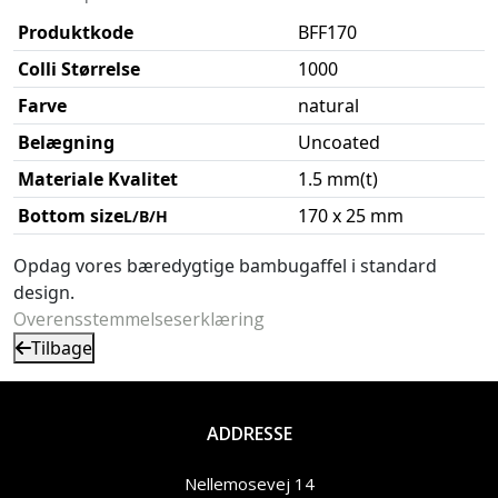
Produktkode
BFF170
Colli Størrelse
1000
Farve
natural
Belægning
Uncoated
Materiale Kvalitet
1.5 mm(t)
Bottom size
170 x 25 mm
L/B/H
Opdag vores bæredygtige bambugaffel i standard
design.
Overensstemmelseserklæring
Tilbage
ADDRESSE
Nellemosevej 14