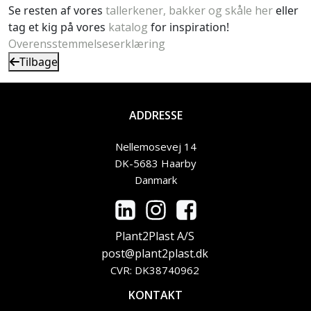
Se resten af vores
tallerkener, bakker og skåle her
eller
tag et kig på vores
katalog
for inspiration!
Overensstemmelseserklæring
Tilbage
ADDRESSE
Nellemosevej 14
DK-5683 Haarby
Danmark
Plant2Plast A/S
post@plant2plast.dk
CVR: DK38740962
KONTAKT