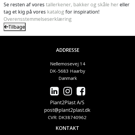
Se resten af vores
tallerkener, bakker og skåle her
eller
tag et kig på vores
katalog
for inspiration!
Overensstemmelseserklæring
Tilbage
ADDRESSE
Nellemosevej 14
DK-5683 Haarby
Danmark
Plant2Plast A/S
post@plant2plast.dk
CVR: DK38740962
KONTAKT