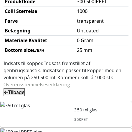
Produktkode
300-500IPPET
Colli Størrelse
1000
Farve
transparent
Belægning
Uncoated
Materiale Kvalitet
0 Gram
Bottom size
25 mm
L/B/H
Indsats til kopper. Indsats fremstillet af
genbrugsplastik. Indsatsen passer til kopper med en
volumen på 250-500 ml. Kommer i kolli á 1000 stk.
Overensstemmelseserklæring
Tilbage
350 ml glas
350PET