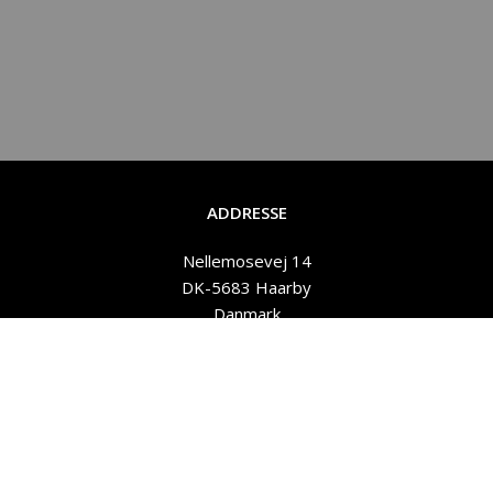
ADDRESSE
Nellemosevej 14
DK-5683 Haarby
Danmark
Plant2Plast A/S
post@plant2plast.dk
CVR: DK38740962